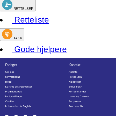
RETTELSER
Retteliste
TAKK
Gode hjelpere
Forlaget
Kontakt
Om oss
Ansatte
Skrivestipend
Personvern
Blogg
Kjøpsvilkår
Kurs og arrangementer
Skrive bok?
Profilhåndbok
For bokhandel
Ledige stillinger
Lærer og foreleser
Cookies
For presse
Information in English
Send oss filer