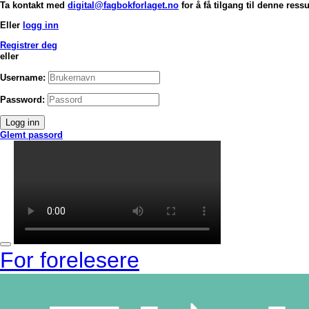
Ta kontakt med
digital@fagbokforlaget.no
for å få tilgang til denne ress
Eller
logg inn
Registrer deg
eller
Username:
Password:
Logg inn
Glemt passord
For forelesere