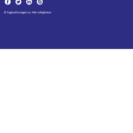
©
fagbokforlaget.no
Alle rettigheter.