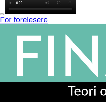
For forelesere