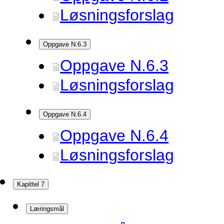
Løsningsforslag
Oppgave N.6.3
Oppgave N.6.3
Løsningsforslag
Oppgave N.6.4
Oppgave N.6.4
Løsningsforslag
Kapittel 7
Læringsmål