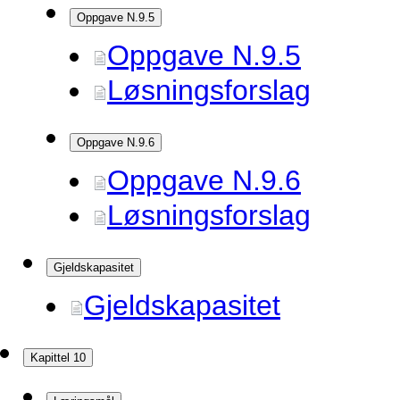
Oppgave N.9.5
Oppgave N.9.5
Løsningsforslag
Oppgave N.9.6
Oppgave N.9.6
Løsningsforslag
Gjeldskapasitet
Gjeldskapasitet
Kapittel 10