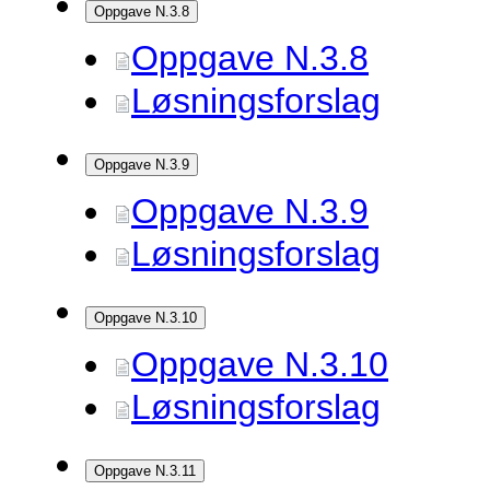
Oppgave N.3.8
Oppgave N.3.8
Løsningsforslag
Oppgave N.3.9
Oppgave N.3.9
Løsningsforslag
Oppgave N.3.10
Oppgave N.3.10
Løsningsforslag
Oppgave N.3.11