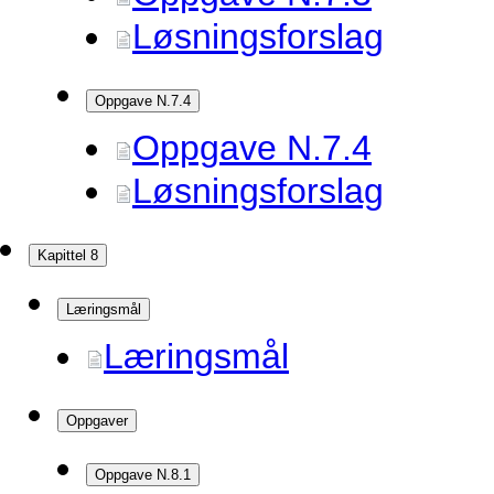
Løsningsforslag
Oppgave N.7.4
Oppgave N.7.4
Løsningsforslag
Kapittel 8
Læringsmål
Læringsmål
Oppgaver
Oppgave N.8.1