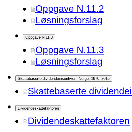
Oppgave N.11.2
Løsningsforslag
Oppgave N.11.3
Oppgave N.11.3
Løsningsforslag
Skattebaserte dividendeinsentiver i Norge: 1970–2015
Skattebaserte dividende
Dividendeskattefaktoren
Dividendeskattefaktoren