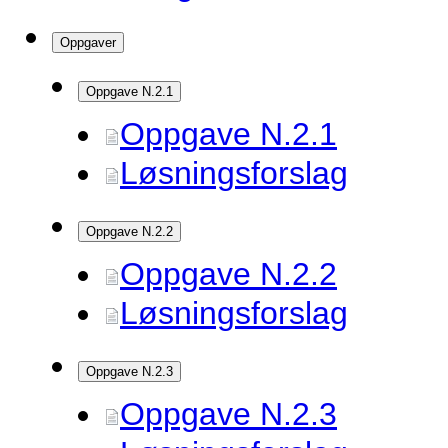
Oppgaver
Oppgave N.2.1
Oppgave N.2.1
Løsningsforslag
Oppgave N.2.2
Oppgave N.2.2
Løsningsforslag
Oppgave N.2.3
Oppgave N.2.3