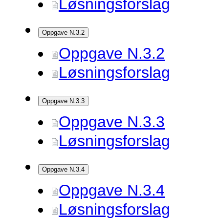
Løsningsforslag
Oppgave N.3.2
Oppgave N.3.2
Løsningsforslag
Oppgave N.3.3
Oppgave N.3.3
Løsningsforslag
Oppgave N.3.4
Oppgave N.3.4
Løsningsforslag