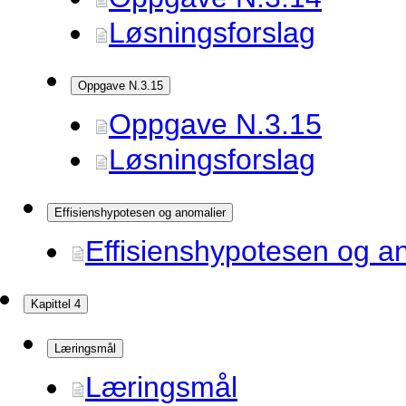
Løsningsforslag
Oppgave N.3.15
Oppgave N.3.15
Løsningsforslag
Effisienshypotesen og anomalier
Effisienshypotesen og a
Kapittel 4
Læringsmål
Læringsmål