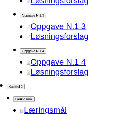
Løsningsforslag
Oppgave N.1.3
Oppgave N.1.3
Løsningsforslag
Oppgave N.1.4
Oppgave N.1.4
Løsningsforslag
Kapittel 2
Læringsmål
Læringsmål