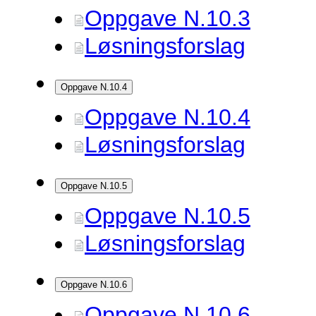
Oppgave N.10.3
Løsningsforslag
Oppgave N.10.4
Oppgave N.10.4
Løsningsforslag
Oppgave N.10.5
Oppgave N.10.5
Løsningsforslag
Oppgave N.10.6
Oppgave N.10.6