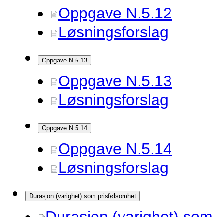
Oppgave N.5.12
Løsningsforslag
Oppgave N.5.13
Oppgave N.5.13
Løsningsforslag
Oppgave N.5.14
Oppgave N.5.14
Løsningsforslag
Durasjon (varighet) som prisfølsomhet
Durasjon (varighet) som