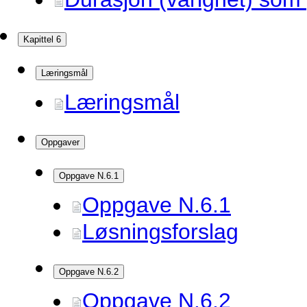
Kapittel 6
Læringsmål
Læringsmål
Oppgaver
Oppgave N.6.1
Oppgave N.6.1
Løsningsforslag
Oppgave N.6.2
Oppgave N.6.2