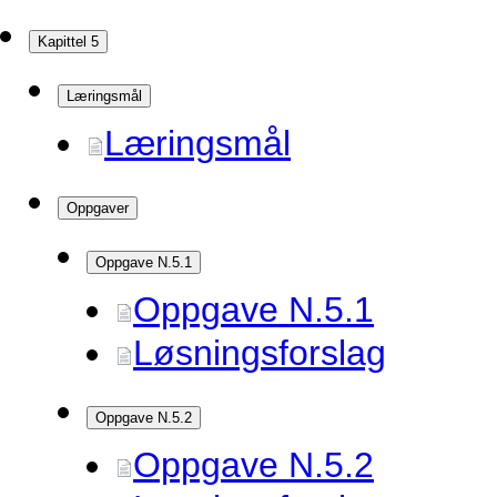
Kapittel 5
Læringsmål
Læringsmål
Oppgaver
Oppgave N.5.1
Oppgave N.5.1
Løsningsforslag
Oppgave N.5.2
Oppgave N.5.2