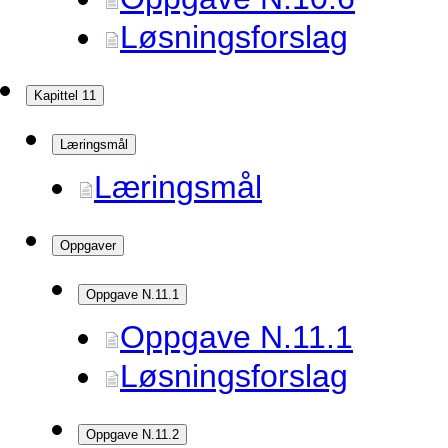
Løsningsforslag
Kapittel 11
Læringsmål
Læringsmål
Oppgaver
Oppgave N.11.1
Oppgave N.11.1
Løsningsforslag
Oppgave N.11.2