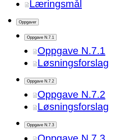
Læringsmål
Oppgaver
Oppgave N.7.1
Oppgave N.7.1
Løsningsforslag
Oppgave N.7.2
Oppgave N.7.2
Løsningsforslag
Oppgave N.7.3
Oppgave N.7.3