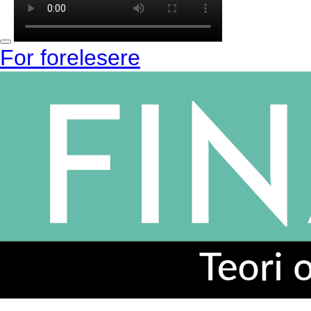
For forelesere