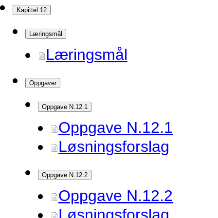
Kapittel 12
Læringsmål
Læringsmål
Oppgaver
Oppgave N.12.1
Oppgave N.12.1
Løsningsforslag
Oppgave N.12.2
Oppgave N.12.2
Løsningsforslag