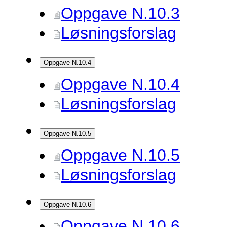
Oppgave N.10.3
Løsningsforslag
Oppgave N.10.4
Oppgave N.10.4
Løsningsforslag
Oppgave N.10.5
Oppgave N.10.5
Løsningsforslag
Oppgave N.10.6
Oppgave N.10.6