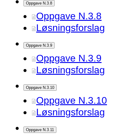
Oppgave N.3.8
Oppgave N.3.8
Løsningsforslag
Oppgave N.3.9
Oppgave N.3.9
Løsningsforslag
Oppgave N.3.10
Oppgave N.3.10
Løsningsforslag
Oppgave N.3.11