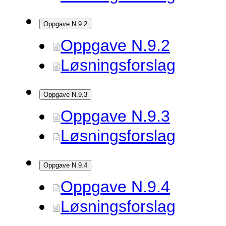
Oppgave N.9.2
Oppgave N.9.2
Løsningsforslag
Oppgave N.9.3
Oppgave N.9.3
Løsningsforslag
Oppgave N.9.4
Oppgave N.9.4
Løsningsforslag