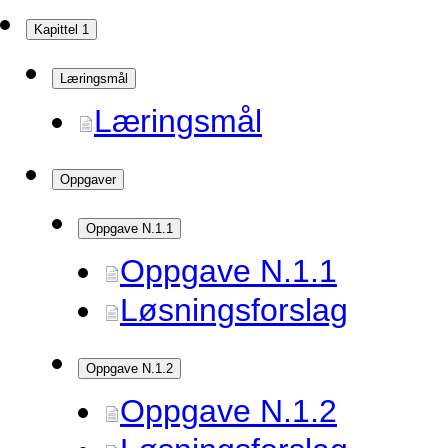
Kapittel 1
Læringsmål
Læringsmål
Oppgaver
Oppgave N.1.1
Oppgave N.1.1
Løsningsforslag
Oppgave N.1.2
Oppgave N.1.2