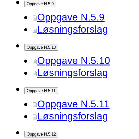
Oppgave N.5.9
Oppgave N.5.9
Løsningsforslag
Oppgave N.5.10
Oppgave N.5.10
Løsningsforslag
Oppgave N.5.11
Oppgave N.5.11
Løsningsforslag
Oppgave N.5.12