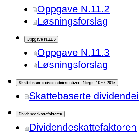
Oppgave N.11.2
Løsningsforslag
Oppgave N.11.3
Oppgave N.11.3
Løsningsforslag
Skattebaserte dividendeinsentiver i Norge: 1970–2015
Skattebaserte dividende
Dividendeskattefaktoren
Dividendeskattefaktoren