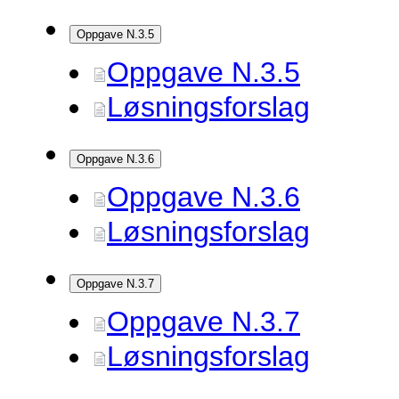
Oppgave N.3.5
Oppgave N.3.5
Løsningsforslag
Oppgave N.3.6
Oppgave N.3.6
Løsningsforslag
Oppgave N.3.7
Oppgave N.3.7
Løsningsforslag