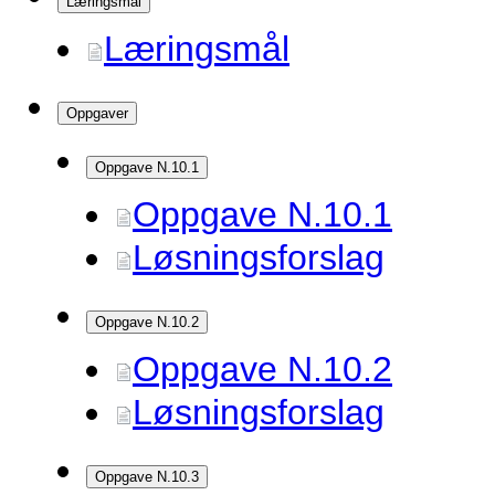
Læringsmål
Læringsmål
Oppgaver
Oppgave N.10.1
Oppgave N.10.1
Løsningsforslag
Oppgave N.10.2
Oppgave N.10.2
Løsningsforslag
Oppgave N.10.3