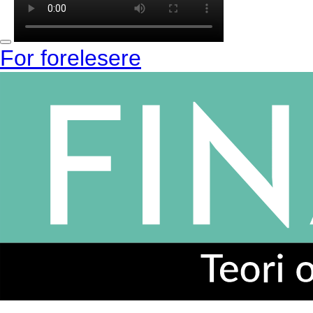
For forelesere