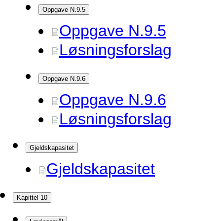
Oppgave N.9.5
Oppgave N.9.5
Løsningsforslag
Oppgave N.9.6
Oppgave N.9.6
Løsningsforslag
Gjeldskapasitet
Gjeldskapasitet
Kapittel 10