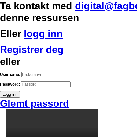
Ta kontakt med
digital@fagb
denne ressursen
Eller
logg inn
Registrer deg
eller
Username:
Password:
Logg inn
Glemt passord