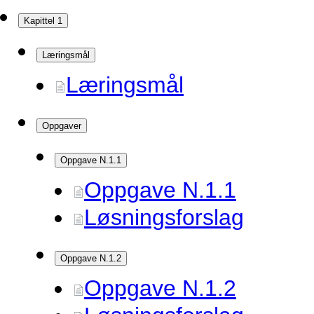
Kapittel 1
Læringsmål
Læringsmål
Oppgaver
Oppgave N.1.1
Oppgave N.1.1
Løsningsforslag
Oppgave N.1.2
Oppgave N.1.2