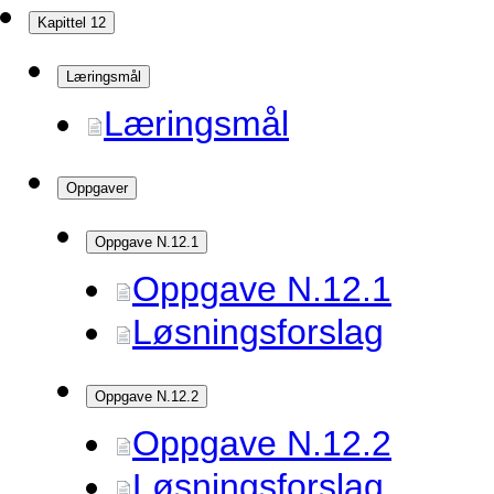
Kapittel 12
Læringsmål
Læringsmål
Oppgaver
Oppgave N.12.1
Oppgave N.12.1
Løsningsforslag
Oppgave N.12.2
Oppgave N.12.2
Løsningsforslag