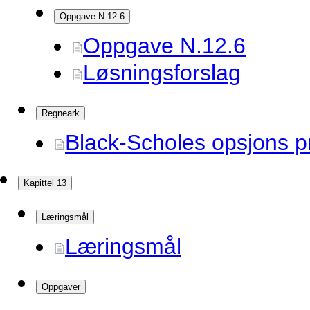
Oppgave N.12.6
Oppgave N.12.6
Løsningsforslag
Regneark
Black-Scholes opsjons p
Kapittel 13
Læringsmål
Læringsmål
Oppgaver