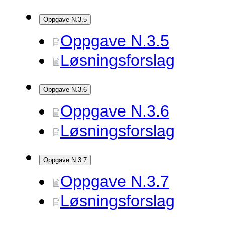
Oppgave N.3.5
Oppgave N.3.5
Løsningsforslag
Oppgave N.3.6
Oppgave N.3.6
Løsningsforslag
Oppgave N.3.7
Oppgave N.3.7
Løsningsforslag