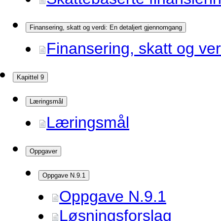
Finansering, skatt og verdi: En detaljert gjennomgang
Finansering, skatt og ve
Kapittel 9
Læringsmål
Læringsmål
Oppgaver
Oppgave N.9.1
Oppgave N.9.1
Løsningsforslag