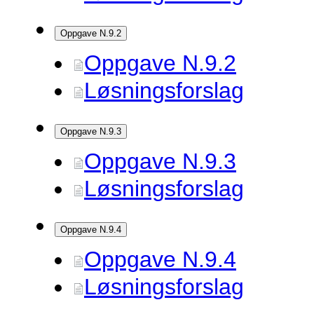
Oppgave N.9.2
Oppgave N.9.2
Løsningsforslag
Oppgave N.9.3
Oppgave N.9.3
Løsningsforslag
Oppgave N.9.4
Oppgave N.9.4
Løsningsforslag