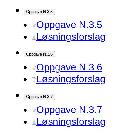
Oppgave N.3.5
Oppgave N.3.5
Løsningsforslag
Oppgave N.3.6
Oppgave N.3.6
Løsningsforslag
Oppgave N.3.7
Oppgave N.3.7
Løsningsforslag