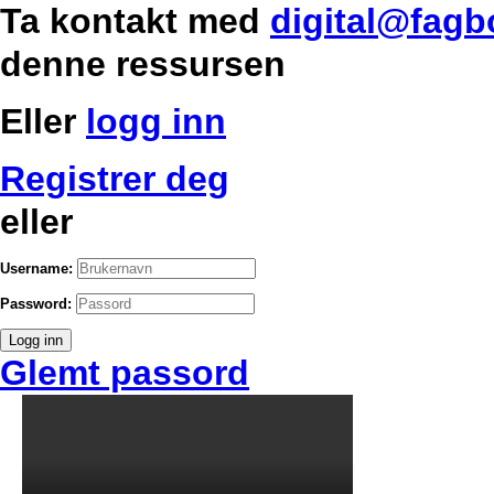
Ta kontakt med
digital@fagb
denne ressursen
Eller
logg inn
Registrer deg
eller
Username:
Password:
Logg inn
Glemt passord