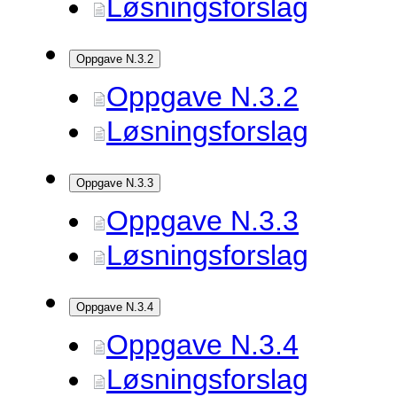
Løsningsforslag
Oppgave N.3.2
Oppgave N.3.2
Løsningsforslag
Oppgave N.3.3
Oppgave N.3.3
Løsningsforslag
Oppgave N.3.4
Oppgave N.3.4
Løsningsforslag