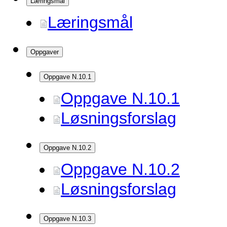
Læringsmål
Læringsmål
Oppgaver
Oppgave N.10.1
Oppgave N.10.1
Løsningsforslag
Oppgave N.10.2
Oppgave N.10.2
Løsningsforslag
Oppgave N.10.3