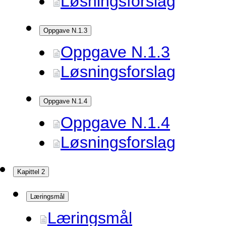
Løsningsforslag
Oppgave N.1.3
Oppgave N.1.3
Løsningsforslag
Oppgave N.1.4
Oppgave N.1.4
Løsningsforslag
Kapittel 2
Læringsmål
Læringsmål