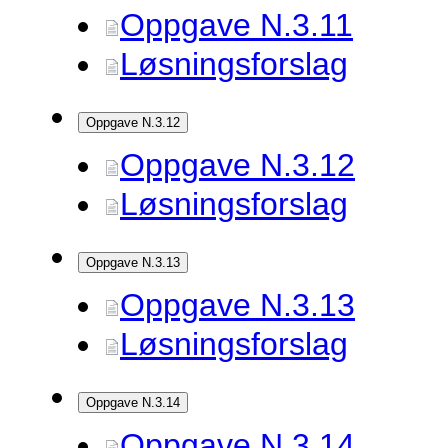
Oppgave N.3.11
Løsningsforslag
Oppgave N.3.12
Oppgave N.3.12
Løsningsforslag
Oppgave N.3.13
Oppgave N.3.13
Løsningsforslag
Oppgave N.3.14
Oppgave N.3.14