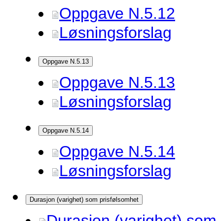
Oppgave N.5.12
Løsningsforslag
Oppgave N.5.13
Oppgave N.5.13
Løsningsforslag
Oppgave N.5.14
Oppgave N.5.14
Løsningsforslag
Durasjon (varighet) som prisfølsomhet
Durasjon (varighet) som