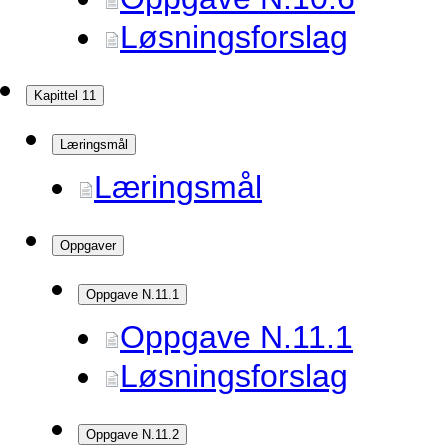
Løsningsforslag
Kapittel 11
Læringsmål
Læringsmål
Oppgaver
Oppgave N.11.1
Oppgave N.11.1
Løsningsforslag
Oppgave N.11.2