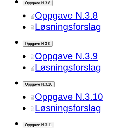
Oppgave N.3.8
Oppgave N.3.8
Løsningsforslag
Oppgave N.3.9
Oppgave N.3.9
Løsningsforslag
Oppgave N.3.10
Oppgave N.3.10
Løsningsforslag
Oppgave N.3.11