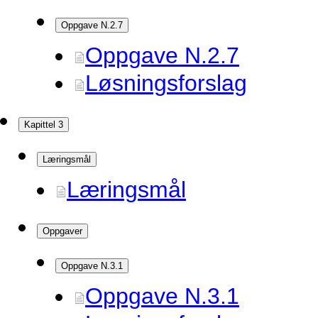
Oppgave N.2.7
Oppgave N.2.7
Løsningsforslag
Kapittel 3
Læringsmål
Læringsmål
Oppgaver
Oppgave N.3.1
Oppgave N.3.1