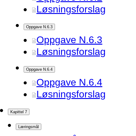
Løsningsforslag
Oppgave N.6.3
Oppgave N.6.3
Løsningsforslag
Oppgave N.6.4
Oppgave N.6.4
Løsningsforslag
Kapittel 7
Læringsmål