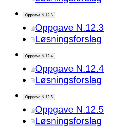
Oppgave N.12.3
Oppgave N.12.3
Løsningsforslag
Oppgave N.12.4
Oppgave N.12.4
Løsningsforslag
Oppgave N.12.5
Oppgave N.12.5
Løsningsforslag