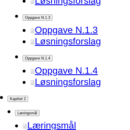
Løsningsforslag
Oppgave N.1.3
Oppgave N.1.3
Løsningsforslag
Oppgave N.1.4
Oppgave N.1.4
Løsningsforslag
Kapittel 2
Læringsmål
Læringsmål