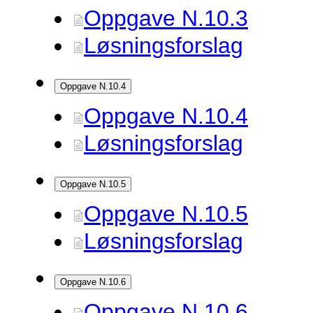
Oppgave N.10.3
Løsningsforslag
Oppgave N.10.4
Oppgave N.10.4
Løsningsforslag
Oppgave N.10.5
Oppgave N.10.5
Løsningsforslag
Oppgave N.10.6
Oppgave N.10.6