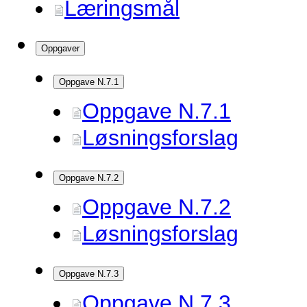
Læringsmål
Oppgaver
Oppgave N.7.1
Oppgave N.7.1
Løsningsforslag
Oppgave N.7.2
Oppgave N.7.2
Løsningsforslag
Oppgave N.7.3
Oppgave N.7.3