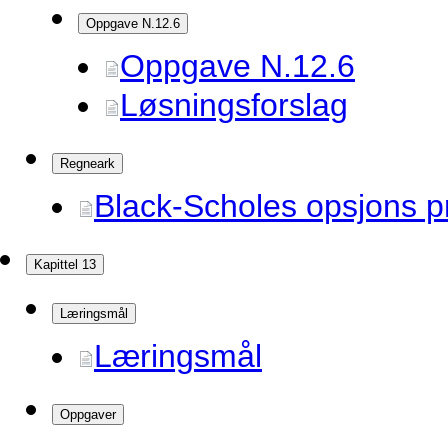
Oppgave N.12.6
Oppgave N.12.6
Løsningsforslag
Regneark
Black-Scholes opsjons p
Kapittel 13
Læringsmål
Læringsmål
Oppgaver