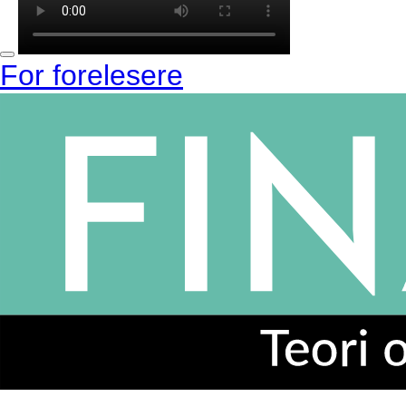
For forelesere