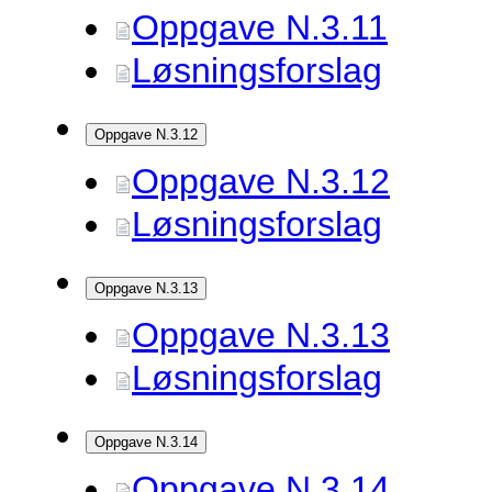
Oppgave N.3.11
Løsningsforslag
Oppgave N.3.12
Oppgave N.3.12
Løsningsforslag
Oppgave N.3.13
Oppgave N.3.13
Løsningsforslag
Oppgave N.3.14
Oppgave N.3.14