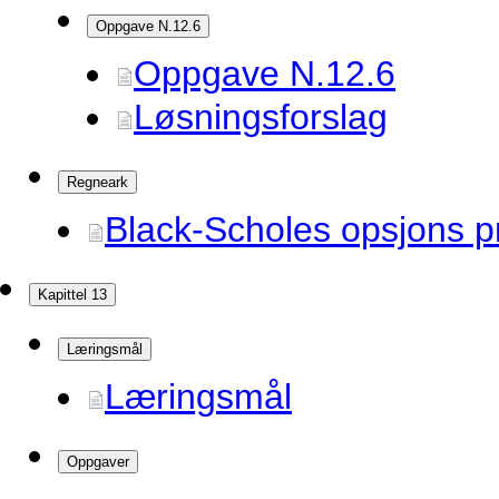
Oppgave N.12.6
Oppgave N.12.6
Løsningsforslag
Regneark
Black-Scholes opsjons p
Kapittel 13
Læringsmål
Læringsmål
Oppgaver