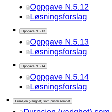
Oppgave N.5.12
Løsningsforslag
Oppgave N.5.13
Oppgave N.5.13
Løsningsforslag
Oppgave N.5.14
Oppgave N.5.14
Løsningsforslag
Durasjon (varighet) som prisfølsomhet
Durasjon (varighet) som