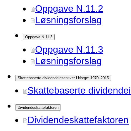
Oppgave N.11.2
Løsningsforslag
Oppgave N.11.3
Oppgave N.11.3
Løsningsforslag
Skattebaserte dividendeinsentiver i Norge: 1970–2015
Skattebaserte dividende
Dividendeskattefaktoren
Dividendeskattefaktoren