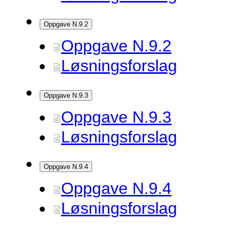
Oppgave N.9.2
Oppgave N.9.2
Løsningsforslag
Oppgave N.9.3
Oppgave N.9.3
Løsningsforslag
Oppgave N.9.4
Oppgave N.9.4
Løsningsforslag