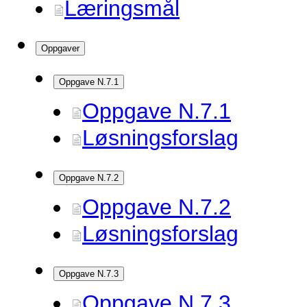
Læringsmål
Oppgaver
Oppgave N.7.1
Oppgave N.7.1
Løsningsforslag
Oppgave N.7.2
Oppgave N.7.2
Løsningsforslag
Oppgave N.7.3
Oppgave N.7.3