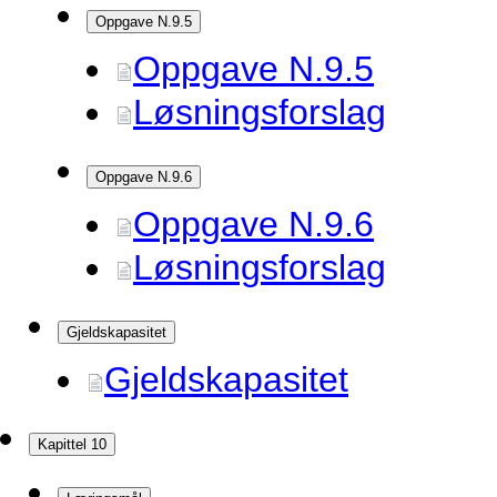
Oppgave N.9.5
Oppgave N.9.5
Løsningsforslag
Oppgave N.9.6
Oppgave N.9.6
Løsningsforslag
Gjeldskapasitet
Gjeldskapasitet
Kapittel 10