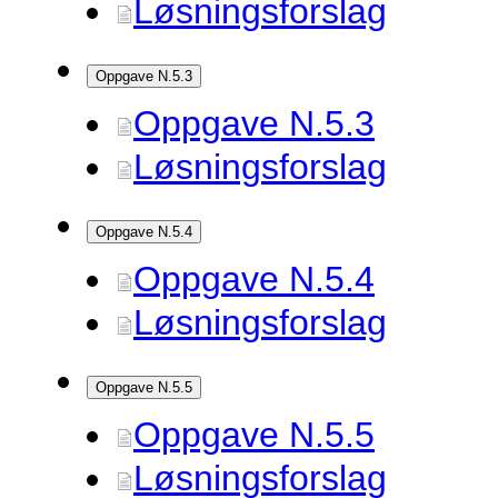
Løsningsforslag
Oppgave N.5.3
Oppgave N.5.3
Løsningsforslag
Oppgave N.5.4
Oppgave N.5.4
Løsningsforslag
Oppgave N.5.5
Oppgave N.5.5
Løsningsforslag