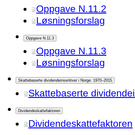
Oppgave N.11.2
Løsningsforslag
Oppgave N.11.3
Oppgave N.11.3
Løsningsforslag
Skattebaserte dividendeinsentiver i Norge: 1970–2015
Skattebaserte dividende
Dividendeskattefaktoren
Dividendeskattefaktoren