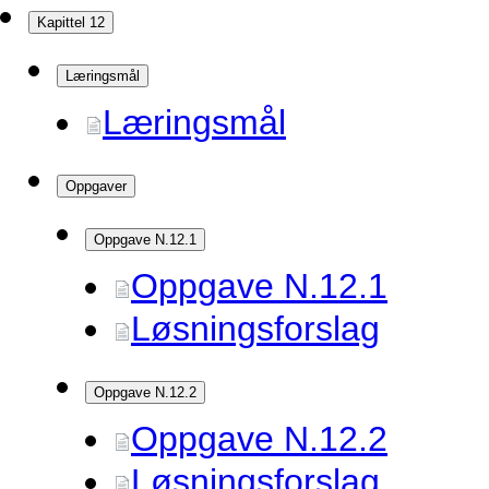
Kapittel 12
Læringsmål
Læringsmål
Oppgaver
Oppgave N.12.1
Oppgave N.12.1
Løsningsforslag
Oppgave N.12.2
Oppgave N.12.2
Løsningsforslag