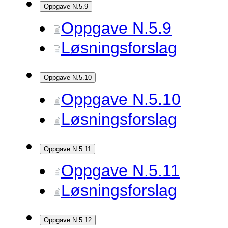
Oppgave N.5.9
Oppgave N.5.9
Løsningsforslag
Oppgave N.5.10
Oppgave N.5.10
Løsningsforslag
Oppgave N.5.11
Oppgave N.5.11
Løsningsforslag
Oppgave N.5.12