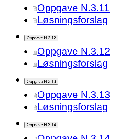
Oppgave N.3.11
Løsningsforslag
Oppgave N.3.12
Oppgave N.3.12
Løsningsforslag
Oppgave N.3.13
Oppgave N.3.13
Løsningsforslag
Oppgave N.3.14
Oppgave N.3.14