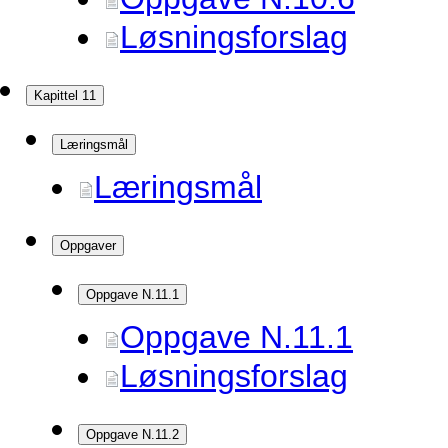
Løsningsforslag
Kapittel 11
Læringsmål
Læringsmål
Oppgaver
Oppgave N.11.1
Oppgave N.11.1
Løsningsforslag
Oppgave N.11.2