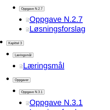
Oppgave N.2.7
Oppgave N.2.7
Løsningsforslag
Kapittel 3
Læringsmål
Læringsmål
Oppgaver
Oppgave N.3.1
Oppgave N.3.1