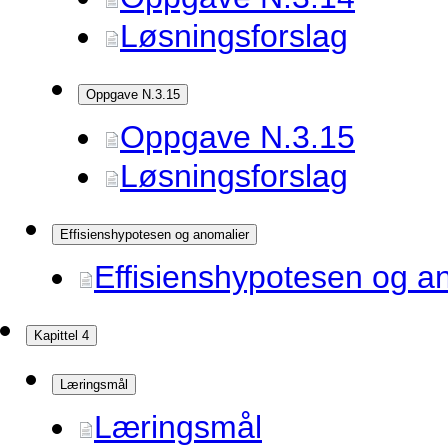
Løsningsforslag
Oppgave N.3.15
Oppgave N.3.15
Løsningsforslag
Effisienshypotesen og anomalier
Effisienshypotesen og a
Kapittel 4
Læringsmål
Læringsmål