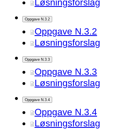
Løsningsforslag
Oppgave N.3.2
Oppgave N.3.2
Løsningsforslag
Oppgave N.3.3
Oppgave N.3.3
Løsningsforslag
Oppgave N.3.4
Oppgave N.3.4
Løsningsforslag