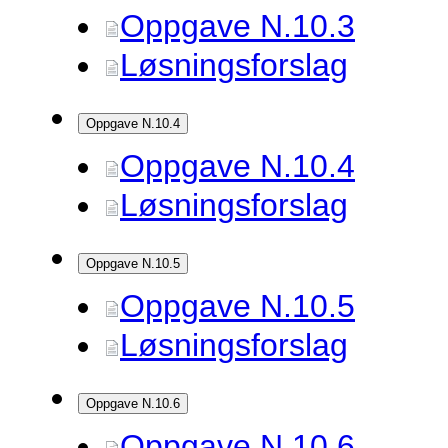
Oppgave N.10.3
Løsningsforslag
Oppgave N.10.4
Oppgave N.10.4
Løsningsforslag
Oppgave N.10.5
Oppgave N.10.5
Løsningsforslag
Oppgave N.10.6
Oppgave N.10.6