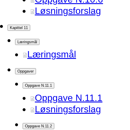
Løsningsforslag
Kapittel 11
Læringsmål
Læringsmål
Oppgaver
Oppgave N.11.1
Oppgave N.11.1
Løsningsforslag
Oppgave N.11.2