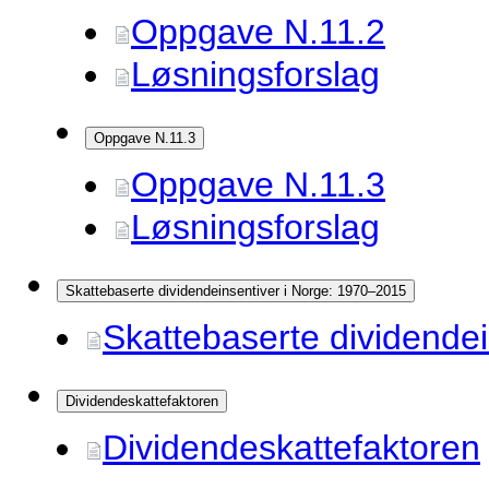
Oppgave N.11.2
Løsningsforslag
Oppgave N.11.3
Oppgave N.11.3
Løsningsforslag
Skattebaserte dividendeinsentiver i Norge: 1970–2015
Skattebaserte dividende
Dividendeskattefaktoren
Dividendeskattefaktoren