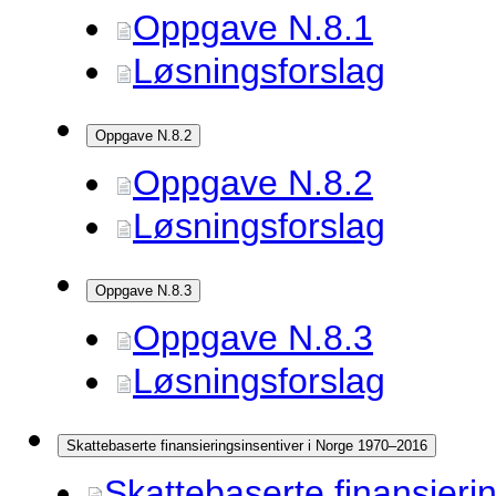
Oppgave N.8.1
Løsningsforslag
Oppgave N.8.2
Oppgave N.8.2
Løsningsforslag
Oppgave N.8.3
Oppgave N.8.3
Løsningsforslag
Skattebaserte finansieringsinsentiver i Norge 1970–2016
Skattebaserte finansieri