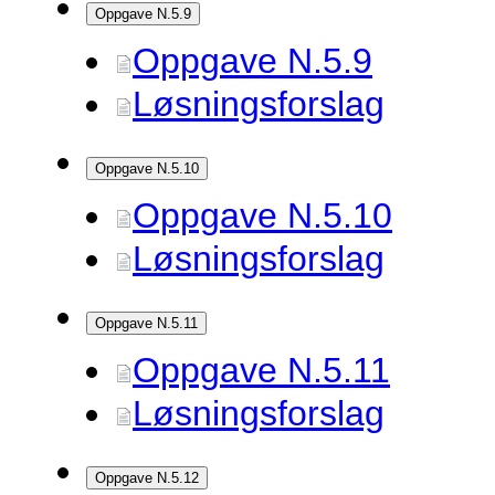
Oppgave N.5.9
Oppgave N.5.9
Løsningsforslag
Oppgave N.5.10
Oppgave N.5.10
Løsningsforslag
Oppgave N.5.11
Oppgave N.5.11
Løsningsforslag
Oppgave N.5.12