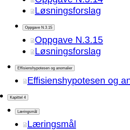
Løsningsforslag
Oppgave N.3.15
Oppgave N.3.15
Løsningsforslag
Effisienshypotesen og anomalier
Effisienshypotesen og a
Kapittel 4
Læringsmål
Læringsmål