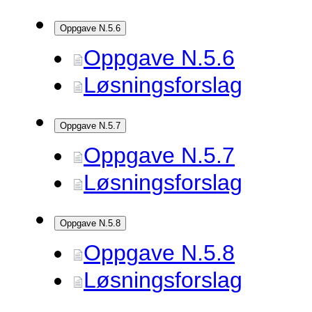
Oppgave N.5.6
Oppgave N.5.6
Løsningsforslag
Oppgave N.5.7
Oppgave N.5.7
Løsningsforslag
Oppgave N.5.8
Oppgave N.5.8
Løsningsforslag