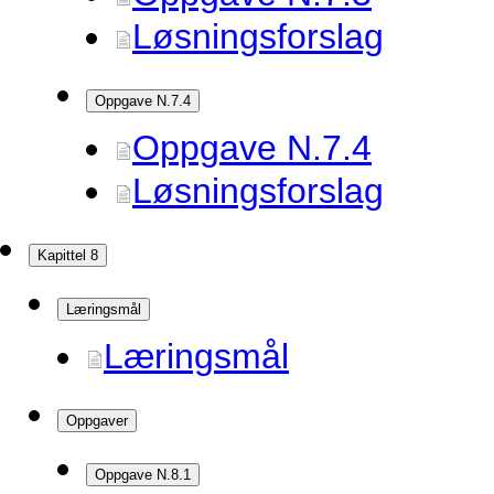
Løsningsforslag
Oppgave N.7.4
Oppgave N.7.4
Løsningsforslag
Kapittel 8
Læringsmål
Læringsmål
Oppgaver
Oppgave N.8.1