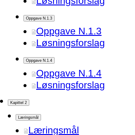
Løsningsforslag
Oppgave N.1.3
Oppgave N.1.3
Løsningsforslag
Oppgave N.1.4
Oppgave N.1.4
Løsningsforslag
Kapittel 2
Læringsmål
Læringsmål