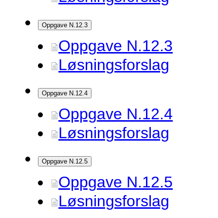
Oppgave N.12.3
Oppgave N.12.3
Løsningsforslag
Oppgave N.12.4
Oppgave N.12.4
Løsningsforslag
Oppgave N.12.5
Oppgave N.12.5
Løsningsforslag