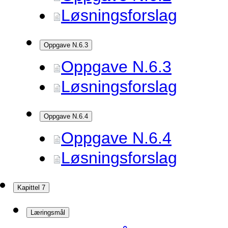
Løsningsforslag
Oppgave N.6.3
Oppgave N.6.3
Løsningsforslag
Oppgave N.6.4
Oppgave N.6.4
Løsningsforslag
Kapittel 7
Læringsmål