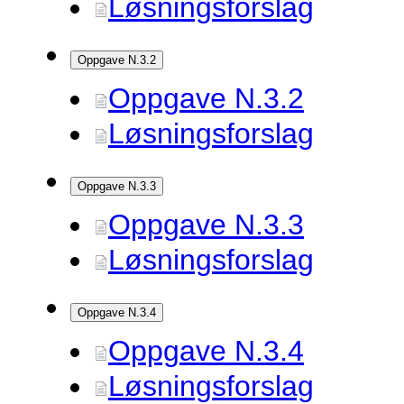
Løsningsforslag
Oppgave N.3.2
Oppgave N.3.2
Løsningsforslag
Oppgave N.3.3
Oppgave N.3.3
Løsningsforslag
Oppgave N.3.4
Oppgave N.3.4
Løsningsforslag