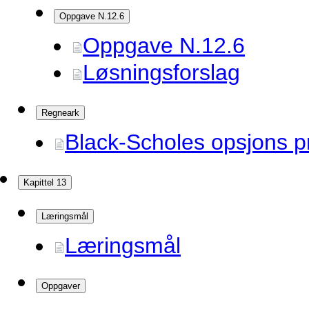
Oppgave N.12.6
Oppgave N.12.6
Løsningsforslag
Regneark
Black-Scholes opsjons p
Kapittel 13
Læringsmål
Læringsmål
Oppgaver