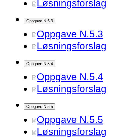
Løsningsforslag
Oppgave N.5.3
Oppgave N.5.3
Løsningsforslag
Oppgave N.5.4
Oppgave N.5.4
Løsningsforslag
Oppgave N.5.5
Oppgave N.5.5
Løsningsforslag