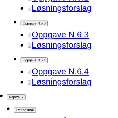
Løsningsforslag
Oppgave N.6.3
Oppgave N.6.3
Løsningsforslag
Oppgave N.6.4
Oppgave N.6.4
Løsningsforslag
Kapittel 7
Læringsmål