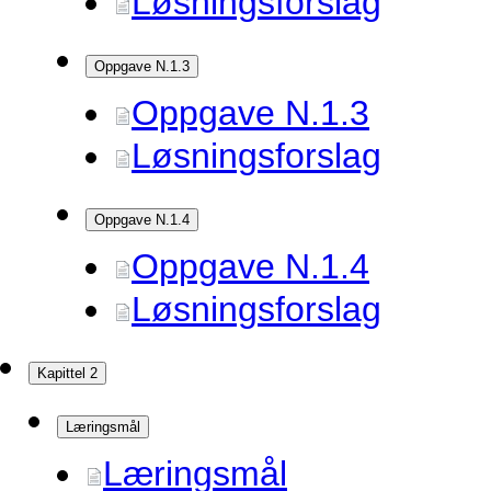
Løsningsforslag
Oppgave N.1.3
Oppgave N.1.3
Løsningsforslag
Oppgave N.1.4
Oppgave N.1.4
Løsningsforslag
Kapittel 2
Læringsmål
Læringsmål