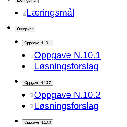
Læringsmål
Læringsmål
Oppgaver
Oppgave N.10.1
Oppgave N.10.1
Løsningsforslag
Oppgave N.10.2
Oppgave N.10.2
Løsningsforslag
Oppgave N.10.3