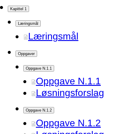
Kapittel 1
Læringsmål
Læringsmål
Oppgaver
Oppgave N.1.1
Oppgave N.1.1
Løsningsforslag
Oppgave N.1.2
Oppgave N.1.2