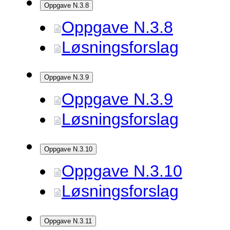
Oppgave N.3.8
Oppgave N.3.8
Løsningsforslag
Oppgave N.3.9
Oppgave N.3.9
Løsningsforslag
Oppgave N.3.10
Oppgave N.3.10
Løsningsforslag
Oppgave N.3.11