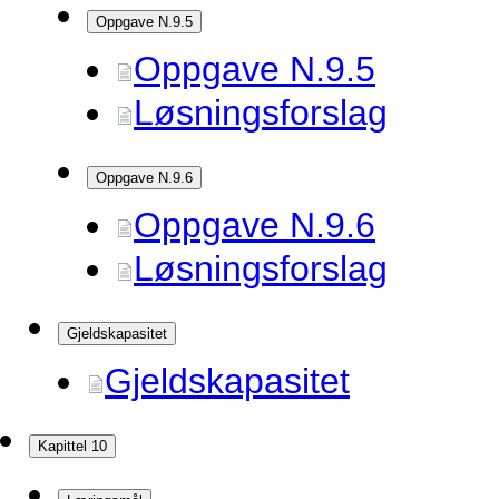
Oppgave N.9.5
Oppgave N.9.5
Løsningsforslag
Oppgave N.9.6
Oppgave N.9.6
Løsningsforslag
Gjeldskapasitet
Gjeldskapasitet
Kapittel 10