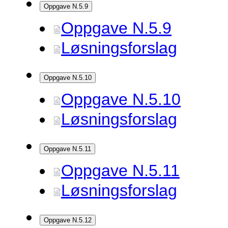
Oppgave N.5.9
Oppgave N.5.9
Løsningsforslag
Oppgave N.5.10
Oppgave N.5.10
Løsningsforslag
Oppgave N.5.11
Oppgave N.5.11
Løsningsforslag
Oppgave N.5.12