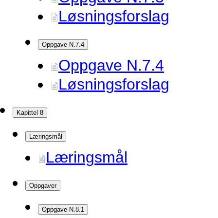
Løsningsforslag
Oppgave N.7.4
Oppgave N.7.4
Løsningsforslag
Kapittel 8
Læringsmål
Læringsmål
Oppgaver
Oppgave N.8.1