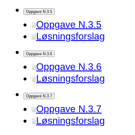
Oppgave N.3.5
Oppgave N.3.5
Løsningsforslag
Oppgave N.3.6
Oppgave N.3.6
Løsningsforslag
Oppgave N.3.7
Oppgave N.3.7
Løsningsforslag