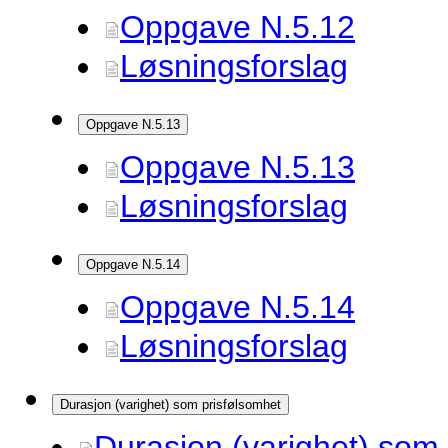
Oppgave N.5.12
Løsningsforslag
Oppgave N.5.13
Oppgave N.5.13
Løsningsforslag
Oppgave N.5.14
Oppgave N.5.14
Løsningsforslag
Durasjon (varighet) som prisfølsomhet
Durasjon (varighet) som